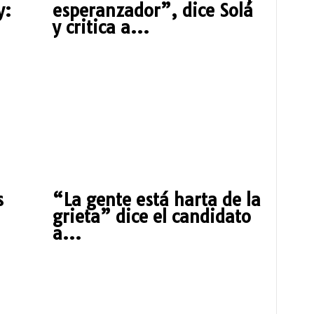
y:
esperanzador”, dice Solá
y critica a...
s
“La gente está harta de la
grieta” dice el candidato
a...