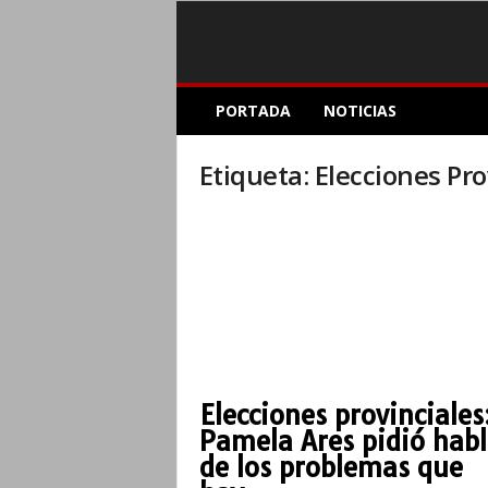
E
PORTADA
NOTICIAS
l
A
c
Etiqueta: Elecciones Pro
o
p
l
e
I
n
f
o
r
m
Elecciones provinciales
a
Pamela Ares pidió habl
t
i
de los problemas que
v