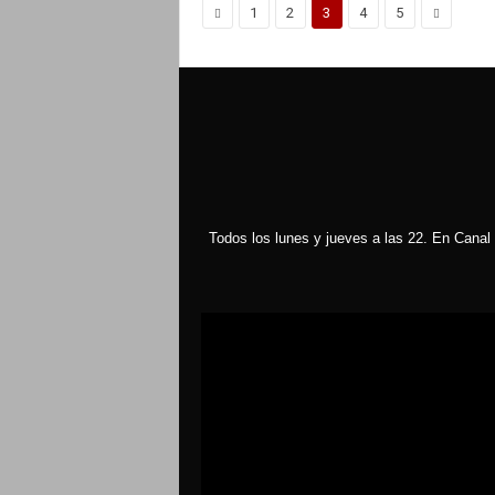
1
2
3
4
5
Todos los lunes y jueves a las 22. En Canal 
Reproductor
de
vídeo