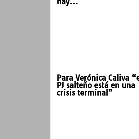
hay...
o
Para Verónica Caliva “e
PJ salteño está en una
crisis terminal”