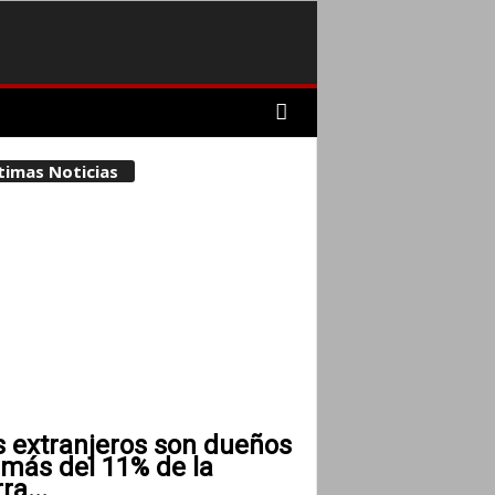
timas Noticias
s extranjeros son dueños
 más del 11% de la
rra...