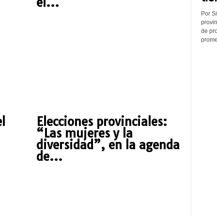
el...
Por Si
provin
de pr
promed
l
Elecciones provinciales:
“Las mujeres y la
diversidad”, en la agenda
de...