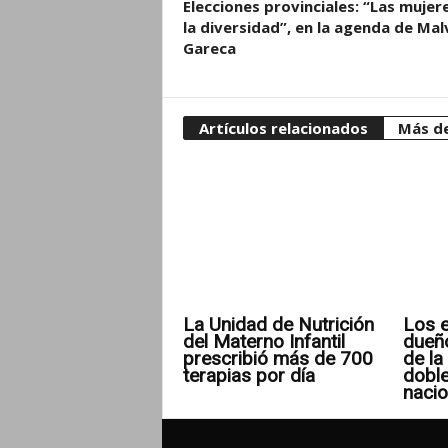
Elecciones provinciales: “Las mujer
la diversidad”, en la agenda de Mal
Gareca
Artículos relacionados
Más de
La Unidad de Nutrición
Los e
del Materno Infantil
dueñ
prescribió más de 700
de la 
terapias por día
doble
nacio