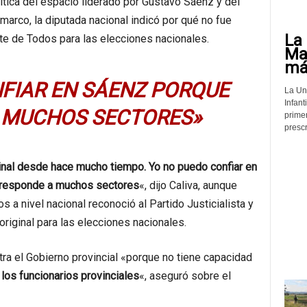
rítica del espacio liderado por Gustavo Sáenz y del
 marco, la diputada nacional indicó por qué no fue
La 
nte de Todos para las elecciones nacionales.
Mat
más
FIAR EN SÁENZ PORQUE
La Un
Infant
 MUCHOS SECTORES»
prime
prescr
minal desde hace mucho tiempo. Yo no puedo confiar en
 responde a muchos sectores
«, dijo Caliva, aunque
 a nivel nacional reconoció al Partido Justicialista y
riginal para las elecciones nacionales.
tra el Gobierno provincial «porque no tiene capacidad
os funcionarios provinciales
«, aseguró sobre el