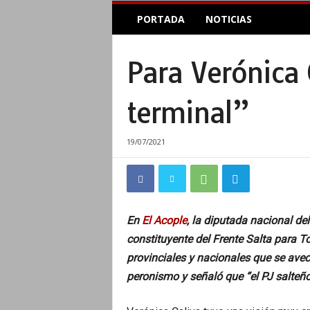
E
PORTADA
NOTICIAS
l
A
c
Para Verónica C
o
p
l
terminal”
e
I
n
19/07/2021
f
o
r
m
a
En
El Acople
, la diputada nacional de
t
constituyente del Frente Salta para To
i
v
provinciales y nacionales que se aveci
o
peronismo y señaló que “el PJ salteño 