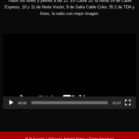
Todos los lunes y jueves a las 22. En Canal 10, la señal 29 de Cable
Express, 10 y 11 de Norte Visión, 8 de Salta Cable Color, 35.2 de TDA y
Aries, la radio con mejor imagen.
Reproductor
de
vídeo
00:00
52:07
© El Acople | Editores: Natalia Nieto y Diego Ferreyra