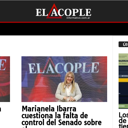
Úl
a
Marianela Ibarra
Lo
cuestiona la falta de
de
control del Senado sobre
tie