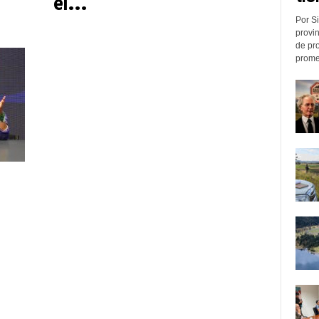
el...
Por Si
provin
de pr
promed