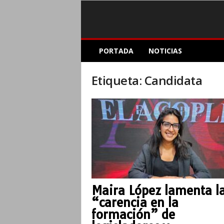
E
PORTADA
NOTICIAS
l
A
c
Etiqueta: Candidata
o
p
l
e
I
n
f
o
r
m
Maira López lamenta l
a
“carencia en la
t
i
formación” de
v