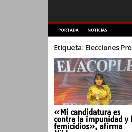
E
PORTADA
NOTICIAS
l
A
c
Etiqueta: Elecciones Pro
o
p
l
e
I
n
f
o
r
m
«Mi candidatura es
a
contra la impunidad y 
t
i
femicidios», afirma
v