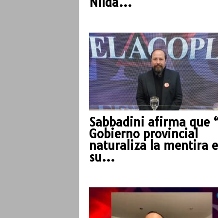
Nilda...
o
Sabbadini afirma que 
Gobierno provincial
naturaliza la mentira 
su...