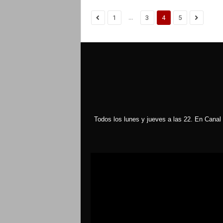
...
1
3
4
5
Todos los lunes y jueves a las 22. En Canal 
Reproductor
de
vídeo