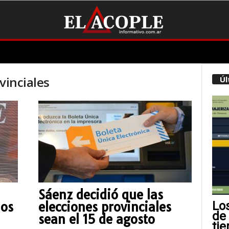
vinciales
Úl
Sáenz decidió que las
Lo
los
elecciones provinciales
de
sean el 15 de agosto
tie