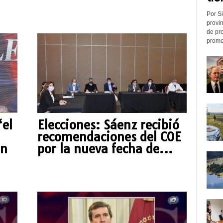
Por Si
provin
de pr
promed
“el
Elecciones: Sáenz recibió
recomendaciones del COE
en
por la nueva fecha de...