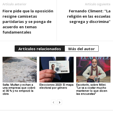
Artículo anterior
Artículo siguiente
Fiore pide que la oposición
Fernando Climent: “La
resigne camisetas
religión en las escuelas
partidarias y se ponga de
segrega y discrimina”
acuerdo en temas
fundamentales
Artículos relacionados
Más del autor
Salta: Multan y echan a
Elecciones 2023: El mapa
Escotorín, sobre Milei:
una empresa que cobró
electoral por género
“Le va a costar mucho
el 30 % y no empezó la
mantener lo que dicen
obra
las encuestas”