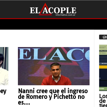
Úl
bey
Nanni cree que el ingreso
Lo
de Romero y Pichetto no
de
es...
tie