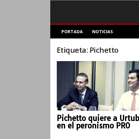
E
PORTADA
NOTICIAS
l
A
c
Etiqueta: Pichetto
o
p
l
e
I
n
f
o
r
m
Pichetto quiere a Urtu
a
en el peronismo PRO
t
i
v