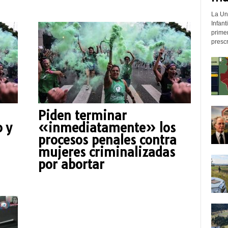
La Un
Infant
prime
prescr
Piden terminar
o y
«inmediatamente» los
procesos penales contra
mujeres criminalizadas
por abortar