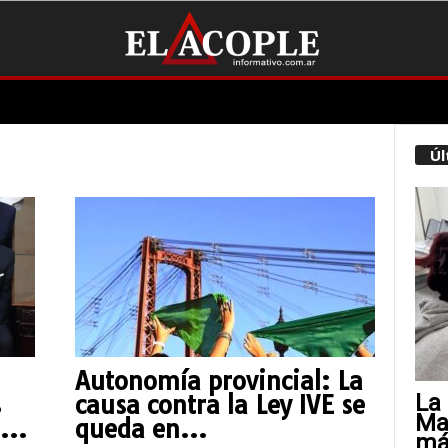
Úl
Autonomía provincial: La
La 
s
causa contra la Ley IVE se
Mat
...
queda en...
más