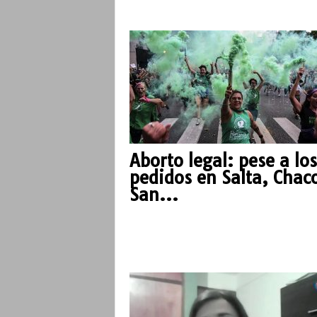
o
Aborto legal: pese a los
pedidos en Salta, Chac
San...