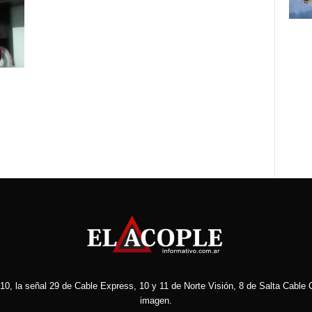
10, la señal 29 de Cable Express, 10 y 11 de Norte Visión, 8 de Salta Cable C
imagen.