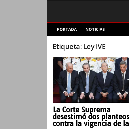
E
PORTADA
NOTICIAS
l
A
c
Etiqueta: Ley IVE
o
p
l
e
I
n
f
o
r
m
La Corte Suprema
a
desestimó dos planteo
t
i
contra la vigencia de la
v