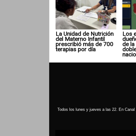
La Unidad de Nutrición
Los e
del Materno Infantil
dueñ
prescribió más de 700
de la 
terapias por día
doble
nacio
Todos los lunes y jueves a las 22. En Canal 
Reproductor