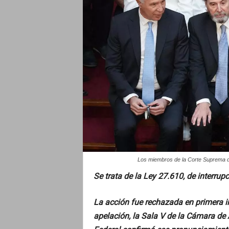
o
Los miembros de la Corte Suprema d
Se trata de la Ley 27.610, de interru
La acción fue rechazada en primera in
apelación, la Sala V de la Cámara de