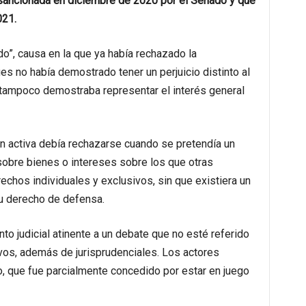
, sancionada en diciembre de 2020 por el Senado y que
021.
do”, causa en la que ya había rechazado la
ues no había demostrado tener un perjuicio distinto al
 tampoco demostraba representar el interés general
ón activa debía rechazarse cuando se pretendía un
sobre bienes o intereses sobre los que otras
echos individuales y exclusivos, sin que existiera un
u derecho de defensa.
o judicial atinente a un debate que no esté referido
ivos, además de jurisprudenciales. Los actores
io, que fue parcialmente concedido por estar en juego