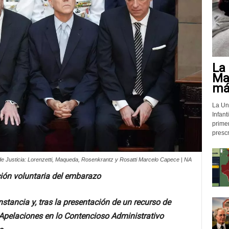
La 
Mat
más
La Un
Infant
prime
prescr
e Justicia: Lorenzetti, Maqueda, Rosenkrantz y Rosatti Marcelo Capece | NA
pción voluntaria del embarazo
stancia y, tras la presentación de un recurso de
 Apelaciones en lo Contencioso Administrativo