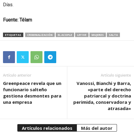
Fuente: Télam
ETIQUETAS
CRIMINALIZACIÓN
EL ACOPLE
LEY IVE
MUJERES
SALTA
Artículo anterior
Artículo siguiente
Greenpeace revela que un
Vanossi, Bianchi y Barra,
funcionario salteño
«parte del derecho
gestiona desmontes para
patriarcal y doctrina
una empresa
perimida, conservadora y
atrasada»
Artículos relacionados
Más del autor