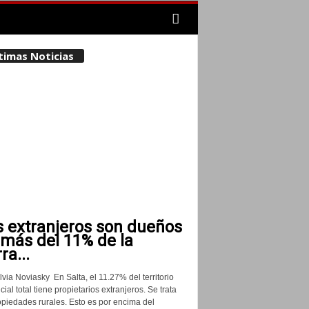
timas Noticias
s extranjeros son dueños
 más del 11% de la
rra...
lvia Noviasky En Salta, el 11.27% del territorio
cial total tiene propietarios extranjeros. Se trata
opiedades rurales. Esto es por encima del