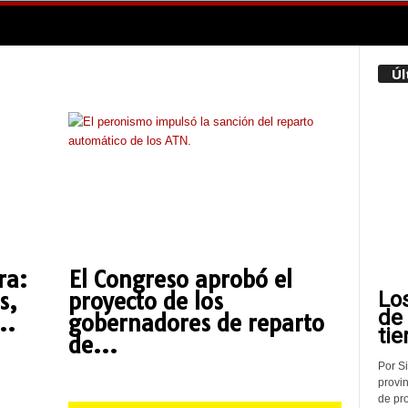
Úl
ra:
El Congreso aprobó el
Lo
s,
proyecto de los
de
..
gobernadores de reparto
tie
de...
Por Si
provin
de pr