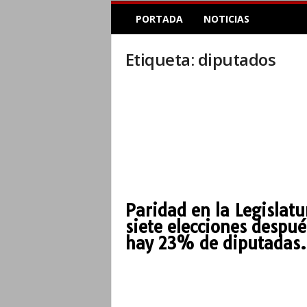
E
PORTADA
NOTICIAS
l
A
c
Etiqueta: diputados
o
p
l
e
I
n
f
o
r
m
Paridad en la Legislatu
a
siete elecciones despué
t
i
hay 23% de diputadas.
v
o