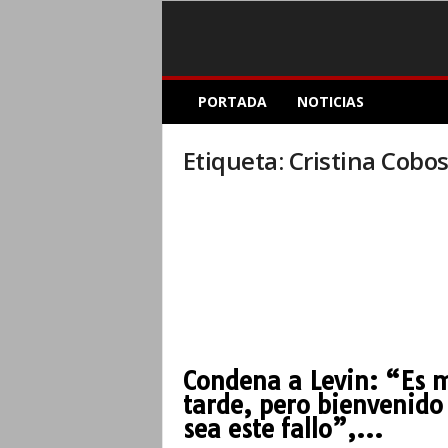
E
PORTADA
NOTICIAS
l
A
c
Etiqueta: Cristina Cobo
o
p
l
e
I
n
f
o
r
m
Condena a Levin: “Es 
a
tarde, pero bienvenido
t
i
sea este fallo”,...
v