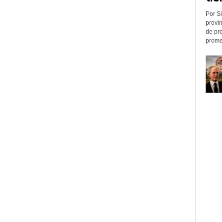
Por Si
provin
de pr
promed