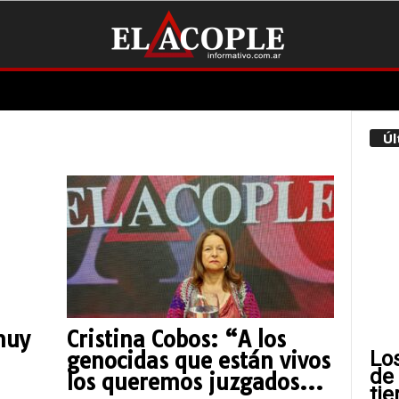
s
Úl
muy
Cristina Cobos: “A los
Lo
genocidas que están vivos
de
los queremos juzgados...
tie