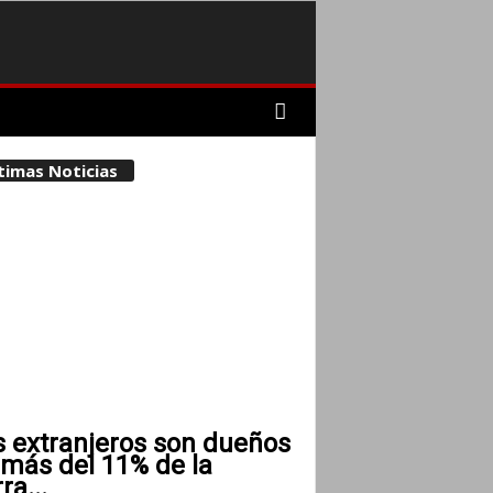
timas Noticias
s extranjeros son dueños
 más del 11% de la
rra...