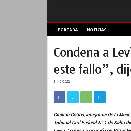
E
PORTADA
NOTICIAS
l
A
c
Condena a Lev
o
p
l
este fallo”, di
e
I
n
31/10/2022
f
o
r
m
a
Cristina Cobos, integrante de la Mes
t
Tribunal Oral Federal N° 1 de Salta di
i
v
Levin. Lo mismo ocurrió con Víctor H