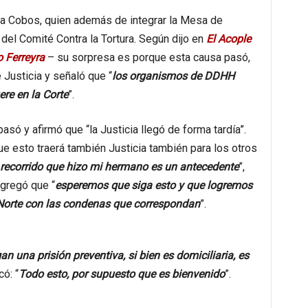
tina Cobos, quien además de integrar la Mesa de
el Comité Contra la Tortura. Según dijo en
El Acople
 Ferreyra
– su sorpresa es porque esta causa pasó,
 Justicia y señaló que “
los organismos de DDHH
re en la Corte
”.
só y afirmó que “la Justicia llegó de forma tardía”.
que esto traerá también Justicia también para los otros
 recorrido que hizo mi hermano es un antecedente
”,
agregó que “
esperemos que siga esto y que logremos
 Norte con las condenas que correspondan
”.
 una prisión preventiva, si bien es domiciliaria, es
ó: “
Todo esto, por supuesto que es bienvenido
”.