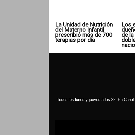
La Unidad de Nutrición
Los e
del Materno Infantil
dueñ
prescribió más de 700
de la 
terapias por día
doble
nacio
Todos los lunes y jueves a las 22. En Canal 
Reproductor
de