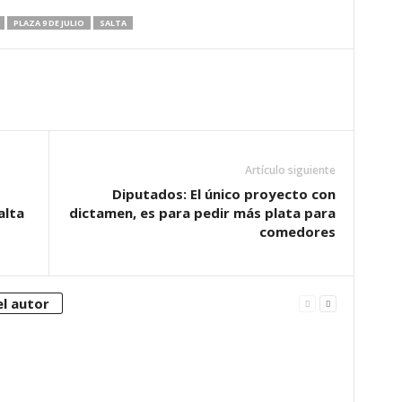
PLAZA 9 DE JULIO
SALTA
Artículo siguiente
Diputados: El único proyecto con
alta
dictamen, es para pedir más plata para
comedores
l autor