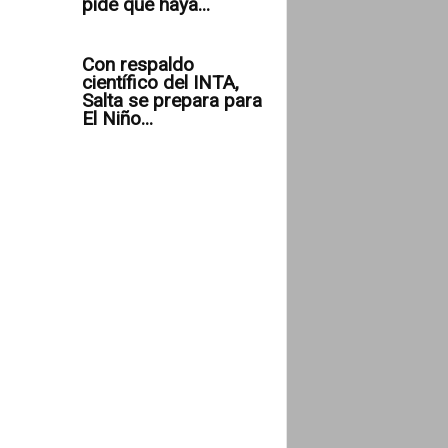
pide que haya...
Con respaldo
científico del INTA,
Salta se prepara para
El Niño...