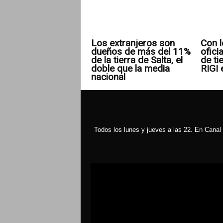
Los extranjeros son
Con l
dueños de más del 11%
ofici
de la tierra de Salta, el
de ti
doble que la media
RIGI 
nacional
Todos los lunes y jueves a las 22. En Canal 
Reproductor
de
vídeo