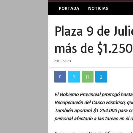
E
PORTADA
NOTICIAS
l
A
c
Plaza 9 de Jul
o
p
l
más de $1.250
e
I
n
23/10/2023
f
o
r
m
a
El Gobierno Provincial prorrogó hasta
t
Recuperación del Casco Histórico, que
i
v
También aportará $1.254.000 para com
o
personal afectado a las tareas en el c