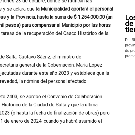
e lunes 23 de octubre, donde se ratifican las
 y se aclara que
la Municipalidad aportará el personal
Lo
eas y la Provincia, hasta la suma de $ 1.254.000,00 (un
de
mil pesos) para compensar al Municipio por las horas
tie
 tareas de la recuperación del Casco Histórico de la
Por Si
provin
de pr
promed
de Salta, Gustavo Sáenz, el ministro de
secretaria general de la Gobernación, María López
 ejecutadas durante este año 2023 y establece que la
revedad, la nómina del personal afectado.
eto 2403, se aprobó el Convenio de Colaboración
Histórico de la Ciudad de Salta y que la última
2023 (o hasta la fecha de finalización de obras) pero
l 1 de enero de 2024, cuando ya habrá asumido el