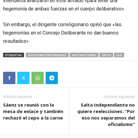
intendenta avanzaron en este armado «para tener una
hegemonía de ambas fuerzas en el cuerpo deliberativo».
Sin embargo, el dirigente correligionario opinó que «las
hegemonías en el Concejo Deliberante no dan buenos
resultados»
ETIQUETAS
ELECCIONES PROVINCIALES
GUSTAVO SÁENZ
SALTA
UCR
Artículo anterior
Artículo siguiente
Sáenz se reunió con la
Salta Independiente no
mesa de enlace y también
quiere reelecciones: “Por
rechazó el cepo a la carne
eso nos separamos del
oficialismo”