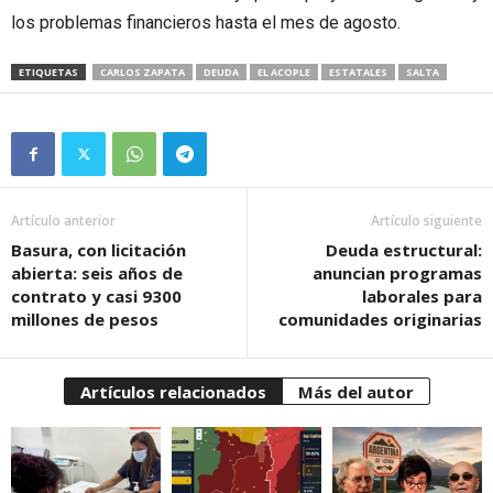
los problemas financieros hasta el mes de agosto.
ETIQUETAS
CARLOS ZAPATA
DEUDA
EL ACOPLE
ESTATALES
SALTA
Artículo anterior
Artículo siguiente
Basura, con licitación
Deuda estructural:
abierta: seis años de
anuncian programas
contrato y casi 9300
laborales para
millones de pesos
comunidades originarias
Artículos relacionados
Más del autor