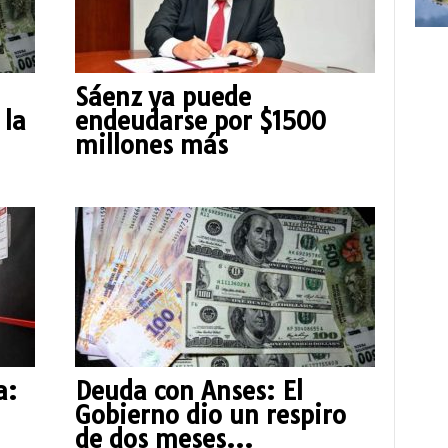
Sáenz ya puede
 la
endeudarse por $1500
millones más
a:
Deuda con Anses: El
l
Gobierno dio un respiro
de dos meses...