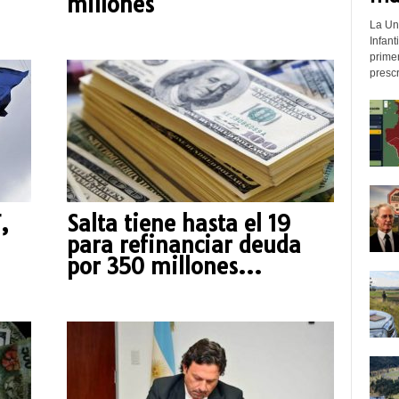
millones
La Un
Infant
prime
prescr
,
Salta tiene hasta el 19
para refinanciar deuda
por 350 millones...