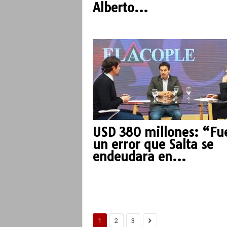
Alberto...
USD 380 millones: “Fu
un error que Salta se
endeudara en...
1
2
3