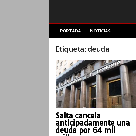
E
PORTADA
NOTICIAS
l
A
c
Etiqueta: deuda
o
p
l
e
I
n
f
o
r
m
Salta cancela
a
anticipadamente una
t
i
deuda por 64 mil
v