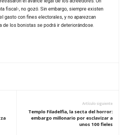
 retrasaron el avance legal de los acreedores. Un
ta fiscal-, no gozó. Sin embargo, siempre existen
el gasto con fines electorales, y no aparezcan
 de los bonistas se podrá ir deteriorándose.
Artículo siguiente
Templo Filadelfia, la secta del horror:
zza
embargo millonario por esclavizar a
unos 100 fieles