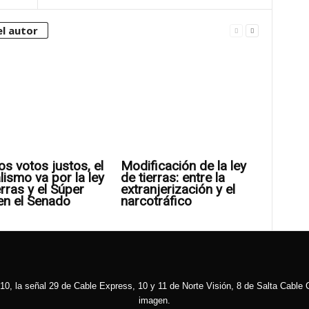
l autor
os votos justos, el
Modificación de la ley
alismo va por la ley
de tierras: entre la
erras y el Súper
extranjerización y el
en el Senado
narcotráfico
10, la señal 29 de Cable Express, 10 y 11 de Norte Visión, 8 de Salta Cable C
imagen.