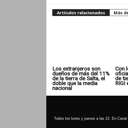
Artículos relacionados
Más de
Los extranjeros son
Con l
dueños de más del 11%
ofici
de la tierra de Salta, el
de ti
doble que la media
RIGI 
nacional
Todos los lunes y jueves a las 22. En Canal 