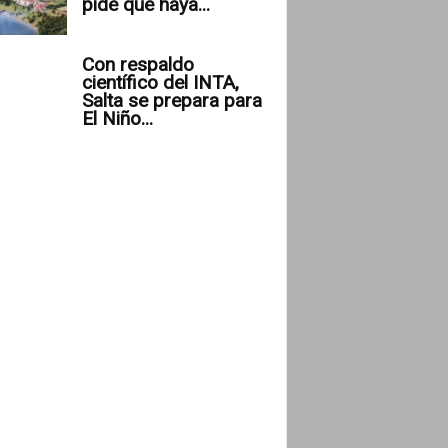
pide que haya...
Con respaldo
científico del INTA,
Salta se prepara para
El Niño...