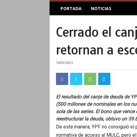
E
PORTADA
NOTICIAS
l
A
c
Cerrado el can
o
p
l
retornan a es
e
I
n
16/02/2021
f
o
r
m
a
El resultado del canje de deuda de YP
t
(500 millones de nominales en los nu
i
sola de las series. El bono que vence 
v
reestructurar la deuda, obtuvo un 59.
o
De esta manera, YPF no consiguió el p
normativa de acceso al MULC, pero el