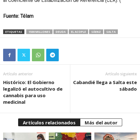
al Coeficiente de Estabilización de Referencia (CER). (
Fuente: Télam
ETIQUETAS
1500 MILLONES
DEUDA
EL ACOPLE
SÁENZ
SALTA
Artículo anterior
Artículo siguiente
Histórico: El Gobierno
Cabandié llega a Salta este
legalizó el autocultivo de
sábado
cannabis para uso
medicinal
Artículos relacionados
Más del autor