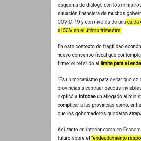
esquema de diálogo con los ministros 
situación financiera de muchos gober
COVID-19 y con niveles de una
caída 
el 50% en el último trimestre.
En este contexto de fragilidad económ
nuevo consenso fiscal que contemplar
firme: el referido al
límite para el end
“Es un mecanismo para evitar que se 
provincias a contraer deudas inviable
explicó a
Infobae
un allegado al minist
complicar a las provincias como, entie
que los gobernadores quedaron atrapa
Así, tanto en Interior como en Econom
futuro sobre el
“endeudamiento respo