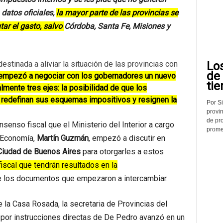
 datos oficiales,
la mayor parte de las provincias se
ar el gasto, salvo
Córdoba, Santa Fe, Misiones y
Lo
estinada a aliviar la situación de las provincias con
de
 empezó a negociar con los gobernadores un nuevo
tie
lmente tres ejes: la posibilidad de que los
redefinan sus esquemas impositivos y resignen la
Por Si
provin
de pr
senso fiscal que el Ministerio del Interior a cargo
promed
e Economía,
Martín Guzmán
, empezó a discutir en
 Ciudad de Buenos Aires
para otorgarles a estos
iscal que tendrán resultados en la
e los documentos que empezaron a intercambiar.
 la Casa Rosada, la secretaria de Provincias del
por instrucciones directas de De Pedro avanzó en un