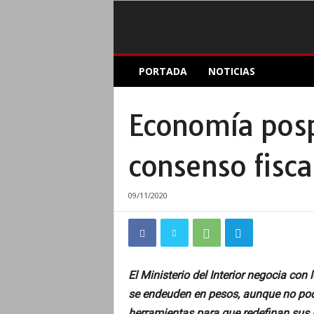
E
PORTADA
NOTICIAS
l
A
c
Economía posp
o
p
l
consenso fisca
e
I
n
09/11/2020
f
o
r
m
a
El Ministerio del Interior negocia co
t
se endeuden en pesos, aunque no podr
i
v
herramientas para que redefinan sus 