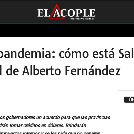
andemia: cómo está Salt
l de Alberto Fernández
Úl
n los gobernadores un acuerdo para que las provincias
án tomar créditos en dólares. Brindarán
impuestos internos y se les pide que no generen