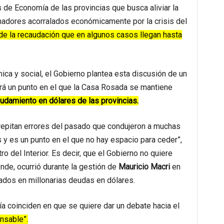
de Economía de las provincias que busca aliviar la
nadores acorralados económicamente por la crisis del
de la recaudación que en algunos casos llegan hasta
ica y social, el Gobierno plantea esta discusión de un
á un punto en el que la Casa Rosada se mantiene
eudamiento en dólares de las provincias.
repitan errores del pasado que condujeron a muchas
s y es un punto en el que no hay espacio para ceder”,
ro del Interior. Es decir, que el Gobierno no quiere
nde, ocurrió durante la gestión de
Mauricio Macri
en
dos en millonarias deudas en dólares.
ía coinciden en que se quiere dar un debate hacia el
nsable”.