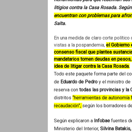
o
litigios contra la Casa Rosada. Según
encuentran con problemas para afront
Salta.
En una medida de claro corte político d
vistas a la pospandemia,
el Gobierno
consenso fiscal que plantea sustancia
mandatarios tomen deudas en pesos, 
idea de litigar contra la Casa Rosada.
Todo este paquete forma parte del con
de
Eduardo de Pedro
y el ministro d
reserva con
todas las provincias y la
distritos
“herramientas de autonomía f
recaudación”,
según los borradores d
Según explicaron a
Infobae
fuentes de
Ministerio del Interior,
Silvina Batakis,