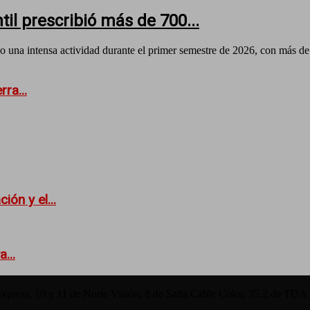
il prescribió más de 700...
 una intensa actividad durante el primer semestre de 2026, con más de
ra...
ión y el...
...
Express, 10 y 11 de Norte Visión, 8 de Salta Cable Color, 35.2 de TDA 