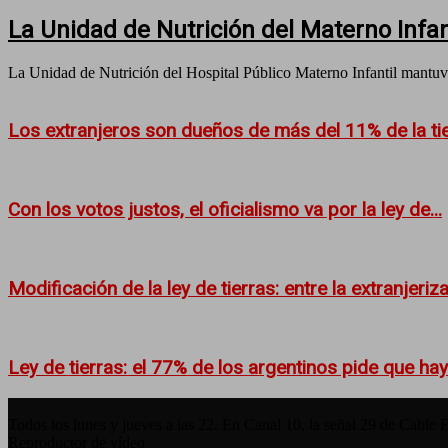
La Unidad de Nutrición del Materno Infant
La Unidad de Nutrición del Hospital Público Materno Infantil mantuvo
Los extranjeros son dueños de más del 11% de la tier
Con los votos justos, el oficialismo va por la ley de...
Modificación de la ley de tierras: entre la extranjerizac
Ley de tierras: el 77% de los argentinos pide que haya
Todos los lunes y jueves a las 22. En Canal 10, la señal 29 de Cable 
Reproductor de vídeo