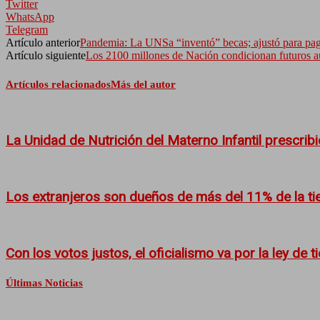
Twitter
WhatsApp
Telegram
Artículo anterior
Pandemia: La UNSa “inventó” becas; ajustó para pag
Artículo siguiente
Los 2100 millones de Nación condicionan futuros au
Artículos relacionados
Más del autor
La Unidad de Nutrición del Materno Infantil prescrib
Los extranjeros son dueños de más del 11% de la tier
Con los votos justos, el oficialismo va por la ley de t
Últimas Noticias