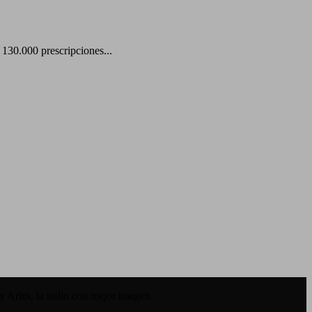
 130.000 prescripciones...
y Aries, la radio con mejor imagen.