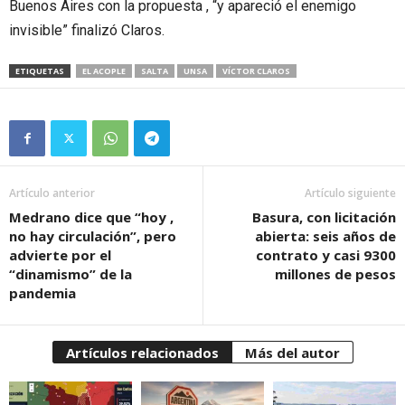
Buenos Aires con la propuesta , “y apareció el enemigo
invisible” finalizó Claros.
ETIQUETAS
EL ACOPLE
SALTA
UNSA
VÍCTOR CLAROS
Artículo anterior
Artículo siguiente
Medrano dice que “hoy ,
Basura, con licitación
no hay circulación”, pero
abierta: seis años de
advierte por el
contrato y casi 9300
“dinamismo” de la
millones de pesos
pandemia
Artículos relacionados
Más del autor