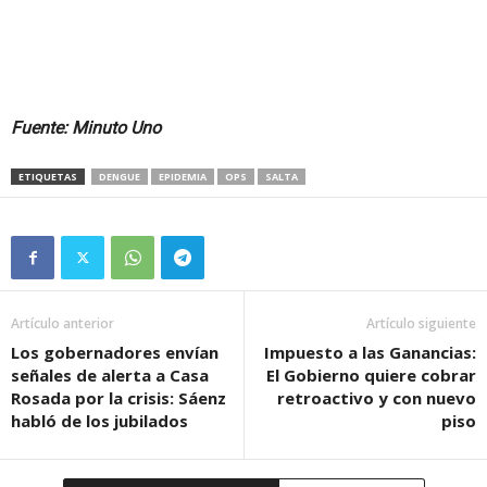
Fuente: Minuto Uno
ETIQUETAS
DENGUE
EPIDEMIA
OPS
SALTA
Artículo anterior
Artículo siguiente
Los gobernadores envían
Impuesto a las Ganancias:
señales de alerta a Casa
El Gobierno quiere cobrar
Rosada por la crisis: Sáenz
retroactivo y con nuevo
habló de los jubilados
piso