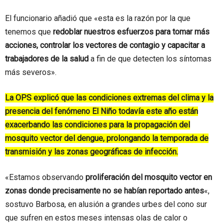
El funcionario añadió que «esta es la razón por la que
tenemos que
redoblar nuestros esfuerzos para tomar más
acciones, controlar los vectores de contagio y capacitar a
trabajadores de la salud
a fin de que detecten los síntomas
más severos».
La OPS explicó que las condiciones extremas del clima y la
presencia del fenómeno El Niño todavía este año están
exacerbando las condiciones para la propagación del
mosquito vector del dengue, prolongando la temporada de
transmisión y las zonas geográficas de infección.
«Estamos observando
proliferación del mosquito vector en
zonas donde precisamente no se habían reportado antes
«,
sostuvo Barbosa, en alusión a grandes urbes del cono sur
que sufren en estos meses intensas olas de calor o