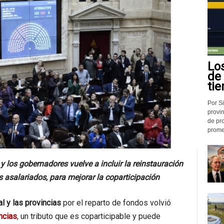
Lo
de
tie
Por Si
provin
de pr
promed
 los gobernadores vuelve a incluir la reinstauración
 asalariados, para mejorar la coparticipación
l y las provincias
por el reparto de fondos volvió
ncias
, un tributo que es coparticipable y puede