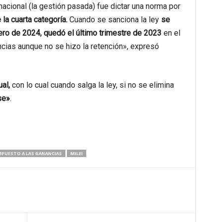
nacional (la gestión pasada) fue dictar una norma por
la cuarta categoría.
Cuando se sanciona la ley
se
ero de 2024, quedó el último trimestre de 2023
en el
cias aunque no se hizo la retención», expresó
al,
con lo cual cuando salga la ley, si no se elimina
se»
.
MPUESTO A LAS GANANCIAS
MILEI