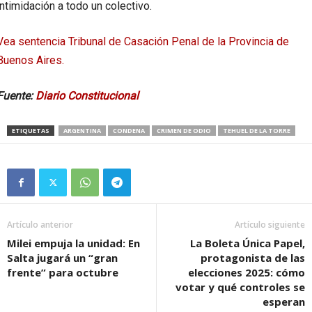
intimidación a todo un colectivo.
Vea sentencia Tribunal de Casación Penal de la Provincia de
Buenos Aires.
Fuente:
Diario Constitucional
ETIQUETAS
ARGENTINA
CONDENA
CRIMEN DE ODIO
TEHUEL DE LA TORRE
Artículo anterior
Artículo siguiente
Milei empuja la unidad: En
La Boleta Única Papel,
Salta jugará un “gran
protagonista de las
frente” para octubre
elecciones 2025: cómo
votar y qué controles se
esperan