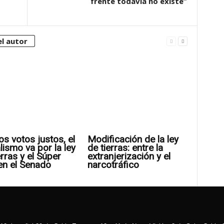
frente todavía no existe”
l autor
os votos justos, el
Modificación de la ley
alismo va por la ley
de tierras: entre la
erras y el Súper
extranjerización y el
en el Senado
narcotráfico