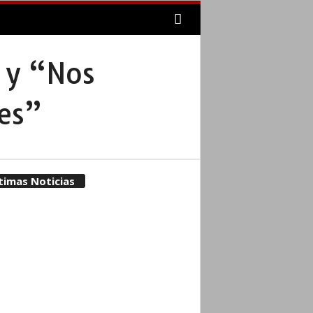
” y “Nos
tes”
timas Noticias