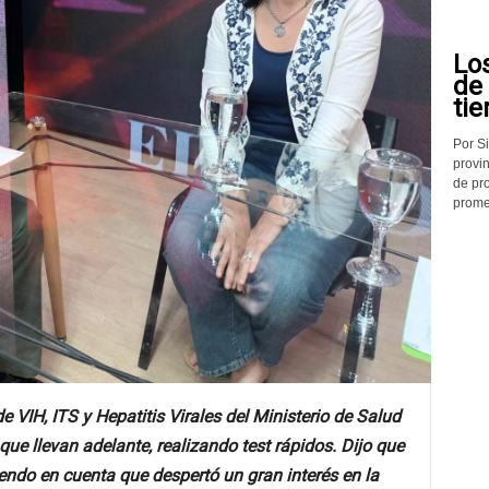
Lo
de
tie
Por Si
provin
de pr
promed
e VIH, ITS y Hepatitis Virales del Ministerio de Salud
ue llevan adelante, realizando test rápidos. Dijo que
iendo en cuenta que despertó un gran interés en la