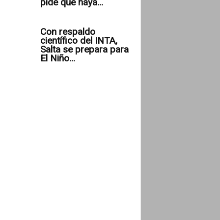
pide que haya...
Con respaldo
científico del INTA,
Salta se prepara para
El Niño...