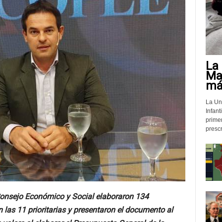
La 
Mat
más
La Un
Infant
prime
prescr
 Consejo Económico y Social elaboraron
134
n las 11 prioritarias y presentaron el documento al