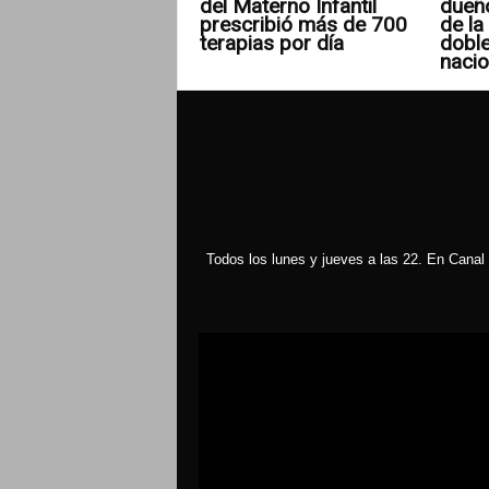
del Materno Infantil
dueñ
prescribió más de 700
de la 
terapias por día
doble
nacio
Todos los lunes y jueves a las 22. En Canal 
Reproductor
de
vídeo