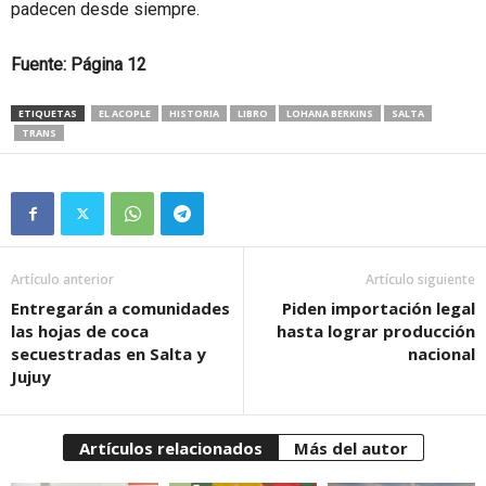
padecen desde siempre.
Fuente: Página 12
ETIQUETAS
EL ACOPLE
HISTORIA
LIBRO
LOHANA BERKINS
SALTA
TRANS
Artículo anterior
Artículo siguiente
Entregarán a comunidades
Piden importación legal
las hojas de coca
hasta lograr producción
secuestradas en Salta y
nacional
Jujuy
Artículos relacionados
Más del autor