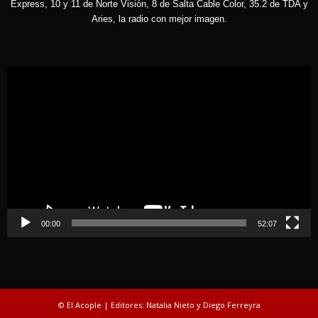
Express, 10 y 11 de Norte Visión, 8 de Salta Cable Color, 35.2 de TDA y
Aries, la radio con mejor imagen.
Reproductor
de
vídeo
00:00
52:07
© El Acople | Editores: Natalia Nieto y Diego Ferreyra