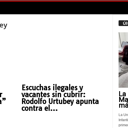
bey
Úl
Escuchas ilegales y
La 
r
vacantes sin cubrir:
Mat
a”
Rodolfo Urtubey apunta
más
contra el...
La Un
Infant
prime