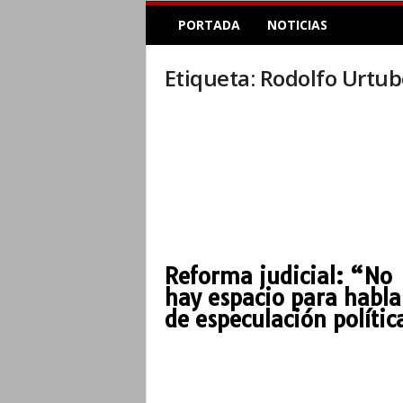
E
PORTADA
NOTICIAS
l
A
c
Etiqueta: Rodolfo Urtu
o
p
l
e
I
n
f
o
r
m
Reforma judicial: “No
a
hay espacio para habla
t
i
de especulación polític
v
o