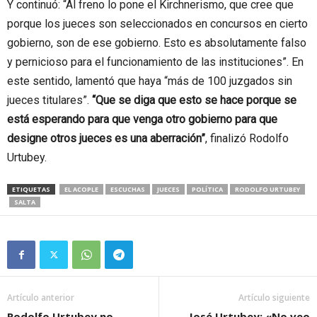
Y continuó: “Al freno lo pone el Kirchnerismo, que cree que
porque los jueces son seleccionados en concursos en cierto
gobierno, son de ese gobierno. Esto es absolutamente falso
y pernicioso para el funcionamiento de las instituciones”. En
este sentido, lamentó que haya “más de 100 juzgados sin
jueces titulares”.
“Que se diga que esto se hace porque se
está esperando para que venga otro gobierno para que
designe otros jueces es una aberración”
, finalizó Rodolfo
Urtubey.
ETIQUETAS
EL ACOPLE
ESCUCHAS
JUECES
POLÍTICA
RODOLFO URTUBEY
SALTA
Artículo anterior
Artículo siguiente
Rodolfo Urtubey no
José Urtubey: «No veo