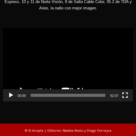
Express, 10 y 11 de Norte Visión, 8 de Salta Cable Color, 35.2 de TDA y
Aries, la radio con mejor imagen.
Reproductor
de
vídeo
00:00
52:07
© El Acople | Editores: Natalia Nieto y Diego Ferreyra