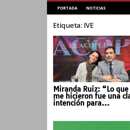
E
PORTADA
NOTICIAS
l
A
c
Etiqueta: IVE
o
p
l
e
I
n
f
o
r
m
Miranda Ruiz: “Lo que
a
me hicieron fue una cl
t
i
intención para...
v
o