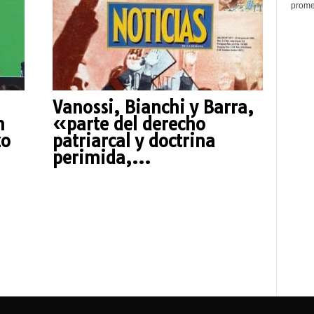
promed
Vanossi, Bianchi y Barra,
n
«parte del derecho
zo
patriarcal y doctrina
perimida,...