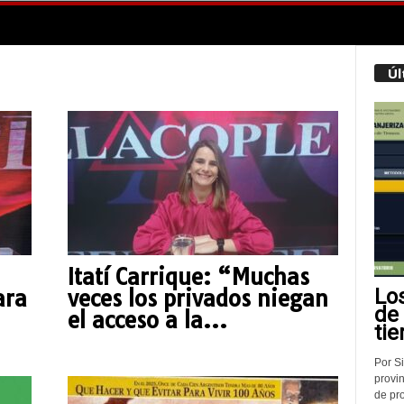
Úl
Itatí Carrique: “Muchas
Lo
ara
veces los privados niegan
de
el acceso a la...
tie
Por Si
provin
de pr