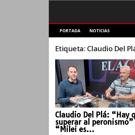
E
PORTADA
NOTICIAS
l
A
c
Etiqueta: Claudio Del Pl
o
p
l
e
I
n
f
o
r
m
Claudio Del Plá: “Hay 
a
superar al peronismo”
t
i
“Milei es...
v