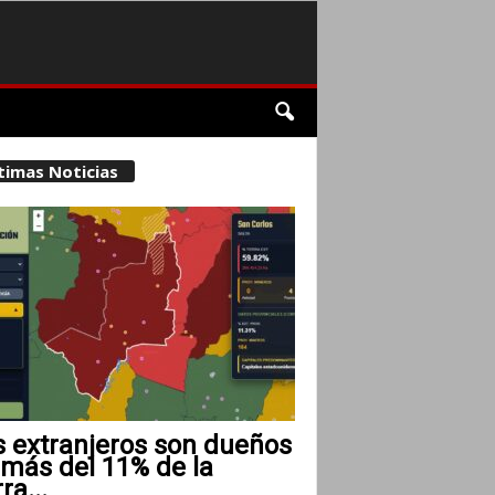
timas Noticias
s extranjeros son dueños
 más del 11% de la
rra...