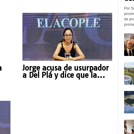
Por Si
provin
de pr
promed
a
Jorge acusa de usurpador
a Del Plá y dice que la...