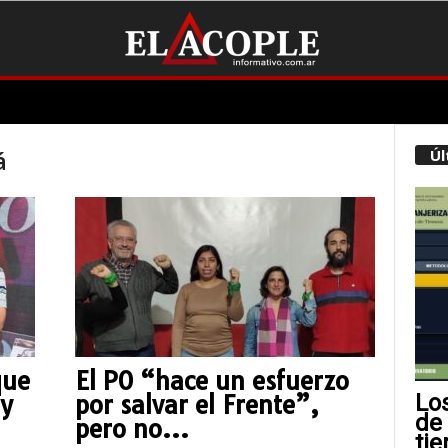
á
Úl
que
El PO “hace un esfuerzo
Lo
 y
por salvar el Frente”,
de
pero no...
tie