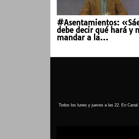
#Asentamientos: «Sá
debe decir qué hará y 
mandar a la...
Todos los lunes y jueves a las 22. En Canal 
Reproductor
de