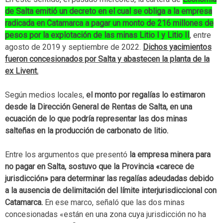
de Salta emitió un decreto en el cual se obliga a la empresa
radicada en Catamarca a pagar un monto de 216 millones de
pesos por la explotación de las minas Litio I y Litio II
, entre
agosto de 2019 y septiembre de 2022.
Dichos yacimientos
fueron concesionados por Salta y abastecen la planta de la
ex Livent.
Según medios locales,
el monto por regalías lo estimaron
desde la Dirección General de Rentas de Salta, en una
ecuación de lo que podría representar las dos minas
salteñas en la producción de carbonato de litio.
Entre los argumentos que presentó
la empresa minera para
no pagar en Salta, sostuvo que la Provincia «carece de
jurisdicción» para determinar las regalías adeudadas debido
a la ausencia de delimitación del límite interjurisdiccional con
Catamarca.
En ese marco, señaló que las dos minas
concesionadas «están en una zona cuya jurisdicción no ha