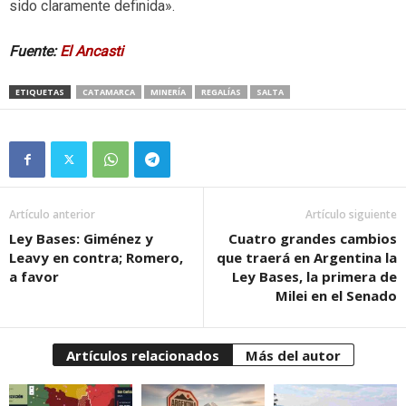
sido claramente definida».
Fuente:
El Ancasti
ETIQUETAS
CATAMARCA
MINERÍA
REGALÍAS
SALTA
Artículo anterior
Artículo siguiente
Ley Bases: Giménez y
Cuatro grandes cambios
Leavy en contra; Romero,
que traerá en Argentina la
a favor
Ley Bases, la primera de
Milei en el Senado
Artículos relacionados
Más del autor