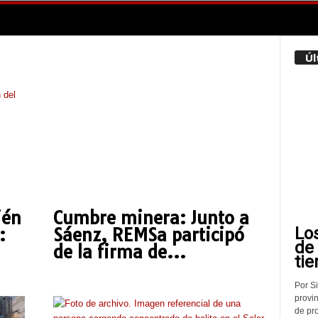
Úl
ién
Cumbre minera: Junto a
Lo
:
Sáenz, REMSa participó
de
de la firma de...
tie
Por Si
provin
de pr