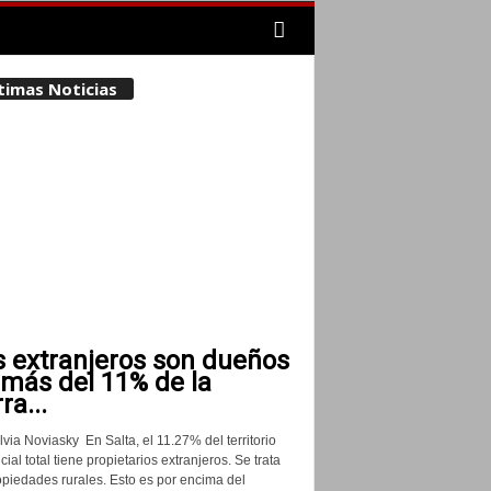
timas Noticias
s extranjeros son dueños
 más del 11% de la
rra...
lvia Noviasky En Salta, el 11.27% del territorio
cial total tiene propietarios extranjeros. Se trata
opiedades rurales. Esto es por encima del