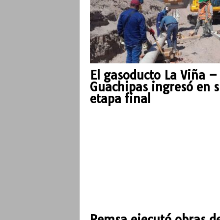
El gasoducto La Viña –
Guachipas ingresó en 
etapa final
Remsa ejecutó obras d