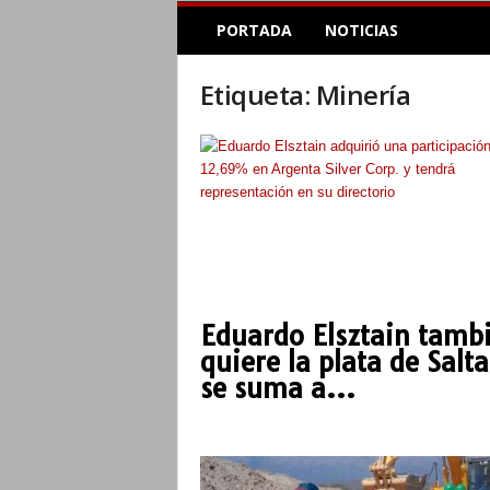
E
PORTADA
NOTICIAS
l
A
c
Etiqueta: Minería
o
p
l
e
I
n
f
o
r
m
Eduardo Elsztain tamb
a
quiere la plata de Salta
t
i
se suma a...
v
o