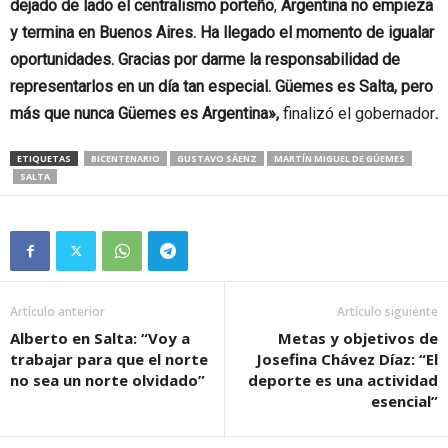
dejado de lado el centralismo porteño
,
Argentina no empieza
y termina en Buenos Aires. Ha llegado el momento de igualar
oportunidades. Gracias por darme la responsabilidad de
representarlos en un día tan especial.
Güemes es Salta, pero
más que nunca Güemes es Argentina»,
finalizó el gobernador
.
ETIQUETAS
BICENTENARIO
GUSTAVO SÁENZ
MARTÍN MIGUEL DE GÚEMES
SALTA
Artículo anterior
Artículo siguiente
Alberto en Salta: “Voy a
Metas y objetivos de
trabajar para que el norte
Josefina Chávez Díaz: “El
no sea un norte olvidado”
deporte es una actividad
esencial”