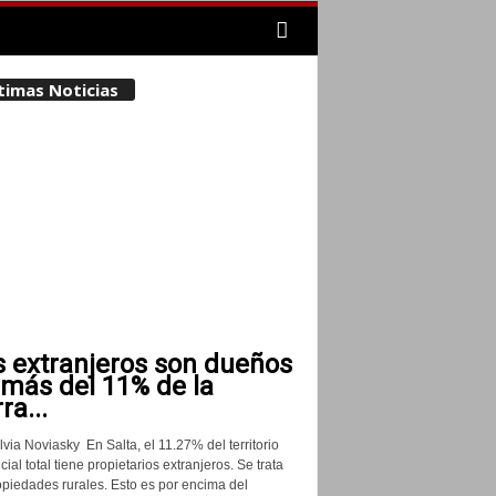
timas Noticias
s extranjeros son dueños
 más del 11% de la
rra...
lvia Noviasky En Salta, el 11.27% del territorio
cial total tiene propietarios extranjeros. Se trata
opiedades rurales. Esto es por encima del