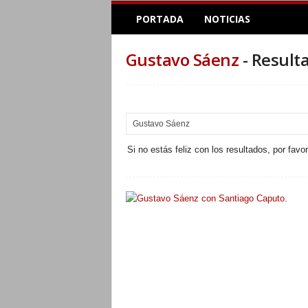
E
PORTADA
NOTICIAS
l
A
c
Gustavo Sáenz
-
Result
o
p
l
e
I
n
Si no estás feliz con los resultados, por favo
f
o
r
m
a
t
i
v
o