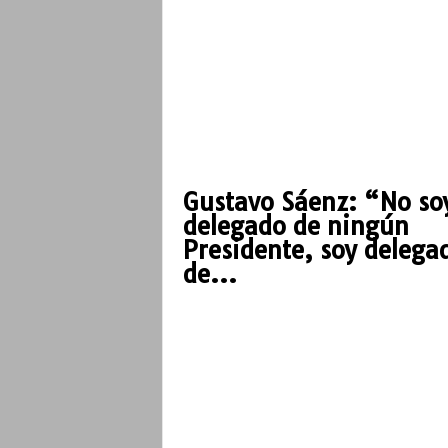
Gustavo Sáenz: “No so
delegado de ningún
Presidente, soy delega
de...