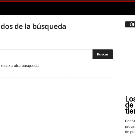
ados de la búsqueda
Úl
r realiza otra búsqueda
Lo
de
tie
Por Si
provin
de pr