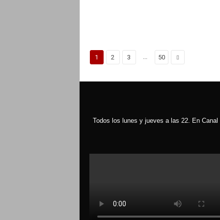
...
1
2
3
50
Todos los lunes y jueves a las 22. En Canal 