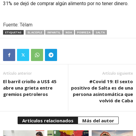
31% se dejó de comprar algún alimento por no tener dinero.
Fuente: Télam
ETIQUETAS
EL ACOPLE
INFANTIL
NOA
POBREZA
SALTA
Artículo anterior
Artículo siguiente
El barril criollo a US$ 45
#Covid 19: El sexto
abre una grieta entre
positivo de Salta es de una
gremios petroleros
persona asintomática que
volvió de Caba
Artículos relacionados
Más del autor