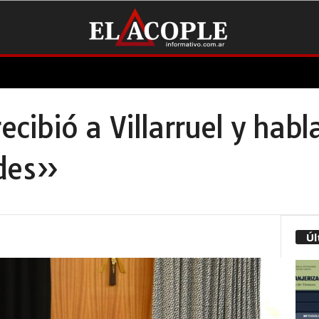
recibió a Villarruel y hab
ades»
Úl