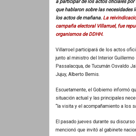
a participar de los actos oficiales por
que hablaron sobre las necesidades l
los actos de mañana.
La reivindicaci
campaña electoral
Villarruel
, fue repu
organismos de DDHH.
Villarroel participará de los actos ofic
junto al ministro del Interior Guille
Passalacqua, de Tucumán Osvaldo Jald
Jujuy, Alberto Bernis.
Escuetamente, el Gobierno informó q
situación actual y las principales nec
“la visita y el acompañamiento a los s
El pasado jueves durante su discurso 
mencionó que invitó al gabinete nacion