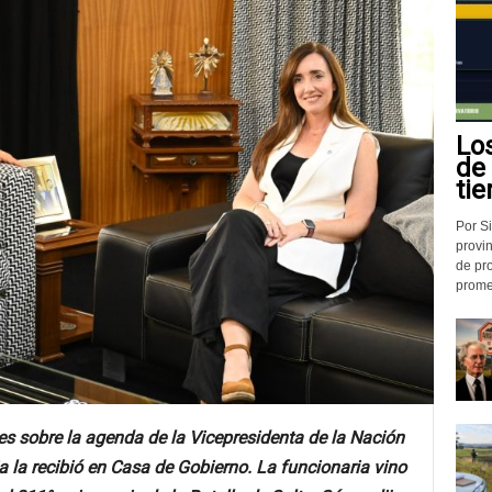
Lo
de
tie
Por Si
provin
de pr
promed
 sobre la agenda de la Vicepresidenta de la Nación
a la recibió en Casa de Gobierno. La funcionaria vino