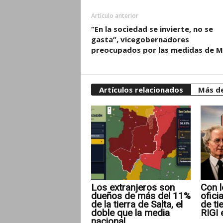
Artículo anterior
“En la sociedad se invierte, no se
gasta”, vicegobernadores
preocupados por las medidas de Mi
Artículos relacionados
Más de
Los extranjeros son
Con l
dueños de más del 11%
ofici
de la tierra de Salta, el
de ti
doble que la media
RIGI 
nacional