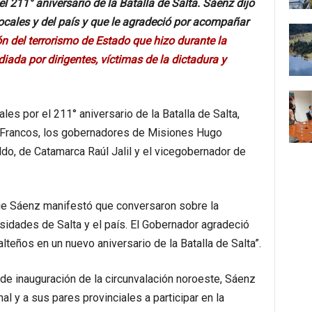
 el 211° aniversario de la Batalla de Salta. Sáenz dijo
ocales y del país y que le agradeció por acompañar
ón del terrorismo de Estado que hizo durante la
diada por dirigentes, víctimas de la dictadura y
iales por el 211° aniversario de la Batalla de Salta,
rmo Francos, los gobernadores de Misiones Hugo
o, de Catamarca Raúl Jalil y el vicegobernador de
ue Sáenz manifestó que conversaron sobre la
esidades de Salta y el país. El Gobernador agradeció
alteños en un nuevo aniversario de la Batalla de Salta”.
de inauguración de la circunvalación noroeste, Sáenz
al y a sus pares provinciales a participar en la