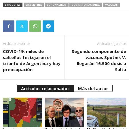
ETIQUETAS
ARGENTINA
CORONAVIRUS
GOBIERNO NACIONAL
VACUNAS
Artículo anterior
Artículo siguiente
COVID-19: miles de
Segundo componente de
salteños festejaron el
vacunas Sputnik V:
triunfo de Argentina y hay
llegarán 16.500 dosis a
preocupación
Salta
Artículos relacionados
Más del autor