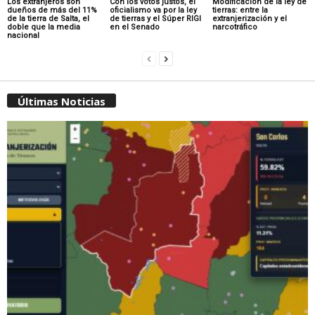
Los extranjeros son
Con los votos justos, el
Modificación de la ley de
dueños de más del 11%
oficialismo va por la ley
tierras: entre la
de la tierra de Salta, el
de tierras y el Súper RIGI
extranjerización y el
doble que la media
en el Senado
narcotráfico
nacional
Últimas Noticias