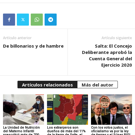
Artículo anterior
Artículo siguiente
De billonarios y de hambre
Salta: El Concejo
Deliberante aprobó la
Cuenta General del
Ejercicio 2020
Artículos relacionados
Más del autor
La Unidad de Nutrición
Los extranjeros son
Con los votos justos, el
del Materno Infantil
dueños de más del 11%
oficialismo va por la ley
prescribió más de 700
de la tierra de Salta, el
de tierras y el Súper RIGI