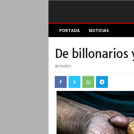
E
PORTADA
NOTICIAS
l
A
c
De billonarios
o
p
l
28/10/2021
e
I
n
f
o
r
m
a
t
i
v