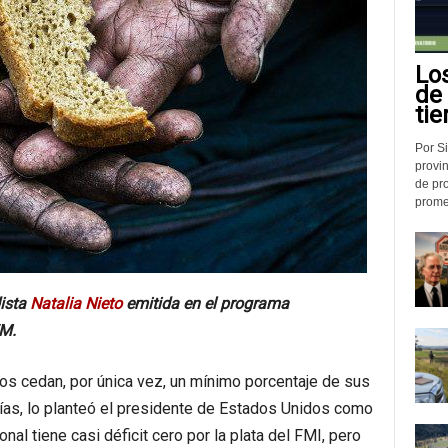
Lo
de
tie
Por Si
provin
de pr
promed
ista
Natalia Nieto
emitida en el programa
M.
cos cedan, por única vez, un mínimo porcentaje de sus
ías, lo planteó el presidente de Estados Unidos como
nal tiene casi déficit cero por la plata del FMI, pero