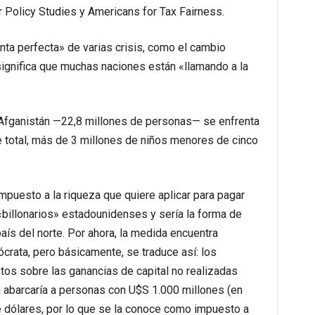
r Policy Studies y Americans for Tax Fairness.
ta perfecta» de varias crisis, como el cambio
significa que muchas naciones están «llamando a la
e Afganistán —22,8 millones de personas— se enfrenta
e total, más de 3 millones de niños menores de cinco
mpuesto a la riqueza que quiere aplicar para pagar
 «billonarios» estadounidenses y sería la forma de
aís del norte. Por ahora, la medida encuentra
ócrata, pero básicamente, se traduce así: los
tos sobre las ganancias de capital no realizadas
a abarcaría a personas con U$S 1.000 millones (en
e dólares, por lo que se la conoce como impuesto a