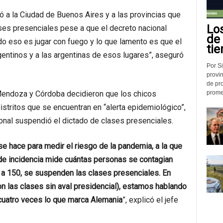
ó a la Ciudad de Buenos Aires y a las provincias que
Lo
ases presenciales pese a que el decreto nacional
de
o eso es jugar con fuego y lo que lamento es que el
tie
gentinos y a las argentinas de esos lugares”, aseguró
Por Si
provin
de pr
promed
 Mendoza y Córdoba decidieron que los chicos
istritos que se encuentran en “alerta epidemiológico”,
ional suspendió el dictado de clases presenciales.
e hace para medir el riesgo de la pandemia, a la que
 de incidencia mide cuántas personas se contagian
 a 150, se suspenden las clases presenciales. En
n las clases sin aval presidencial), estamos hablando
 cuatro veces lo que marca Alemania
”, explicó el jefe