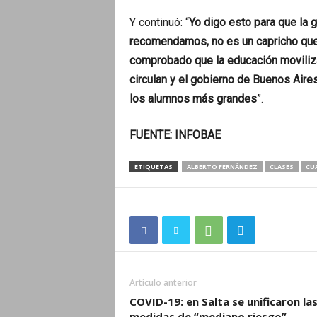
Y continuó: “
Yo digo esto para que la
recomendamos, no es un capricho que s
comprobado que la educación moviliza
circulan y el gobierno de Buenos Aire
los alumnos más grandes
”.
FUENTE: INFOBAE
ETIQUETAS
ALBERTO FERNÁNDEZ
CLASES
CU
Artículo anterior
COVID-19: en Salta se unificaron la
medidas de “mediano riesgo”