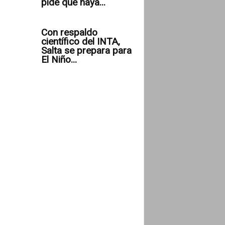
pide que haya...
Con respaldo
científico del INTA,
Salta se prepara para
El Niño...