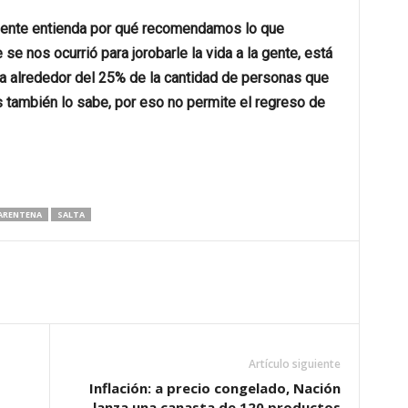
 gente entienda por qué recomendamos lo que
e nos ocurrió para jorobarle la vida a la gente, está
 alrededor del 25% de la cantidad de personas que
s también lo sabe, por eso no permite el regreso de
ARENTENA
SALTA
Artículo siguiente
s
Inflación: a precio congelado, Nación
lanza una canasta de 120 productos