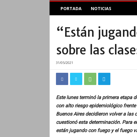
E
PORTADA
NOTICIAS
l
A
c
“Están jugando
o
p
l
sobre las clas
e
I
n
31/05/2021
f
o
r
m
a
Este lunes terminó la primera etapa de
t
con alto riesgo epidemiológico frente 
i
v
Buenos Aires decidieron volver a las c
o
cuestionó esta determinación. Para el
están jugando con fuego y el fuego v