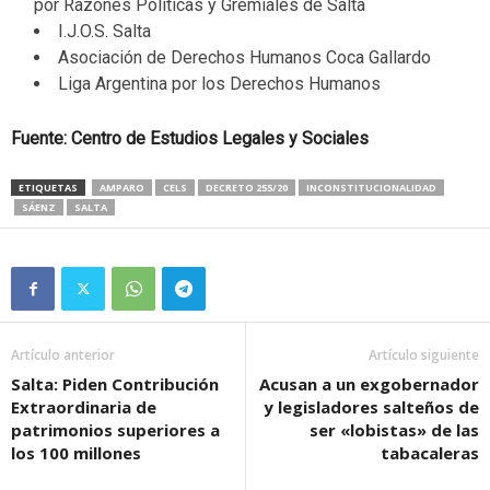
por Razones Políticas y Gremiales de Salta
I.J.O.S. Salta
Asociación de Derechos Humanos Coca Gallardo
Liga Argentina por los Derechos Humanos
Fuente: Centro de Estudios Legales y Sociales
ETIQUETAS
AMPARO
CELS
DECRETO 255/20
INCONSTITUCIONALIDAD
SÁENZ
SALTA
Artículo anterior
Artículo siguiente
Salta: Piden Contribución
Acusan a un exgobernador
Extraordinaria de
y legisladores salteños de
patrimonios superiores a
ser «lobistas» de las
los 100 millones
tabacaleras