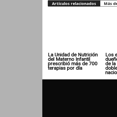
Artículos relacionados
Más de
La Unidad de Nutrición
Los e
del Materno Infantil
dueñ
prescribió más de 700
de la 
terapias por día
doble
nacio