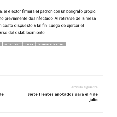
, el elector firmará el padrón con un bolígrafo propio,
uno previamente desinfectado. Al retirarse de la mesa
n cesto dispuesto a tal fin. Luego de ejercer el
rarse del establecimiento.
PROTOCOLO
SALTA
TRIBUNAL ELECTORAL
Artículo siguiente
de
Siete frentes anotados para el 4 de
julio