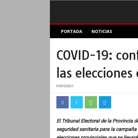
E
PORTADA
NOTICIAS
l
A
c
COVID-19: con
o
p
l
las elecciones 
e
I
n
05/05/2021
f
o
r
m
a
El Tribunal Electoral de la Provincia 
t
seguridad sanitaria para la campaña e
i
v
elecciones provinciales que se llevarán