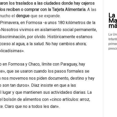
itaron los traslados a las ciudades donde hay cajeros
os reciben o comprar con la Tarjeta Alimentaria.
A las
La 
mucho el
dengue
que se expande.
Mat
La Primavera, en Formosa -a unos 180 kilómetros de la
más
 «Nosotros vivimos en aislamiento social permanente,
La Un
iscriminación, por olvido. Históricamente estamos
Infant
ceso al agua, a la salud. No hay cambios ahora;
prime
prescr
licadísimas».
 en Formosa y Chaco, límite con Paraguay, hay
ce», que se usaron cuando los pasos formales se
s nos movemos nos piden documento, destino y hay
 son tan duros». Díaz insiste en que a las
 lugar y que mantienen sus actividades diarias. La
l bolsón de alimentos con «cinco artículos: arroz,
te. Claro que no a todos les dan».