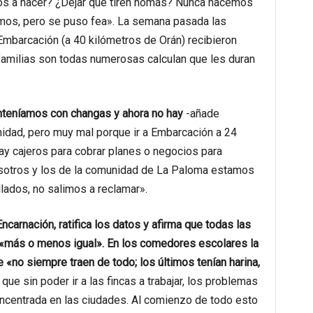
mos a hacer? ¿Dejar que tiren nomás? Nunca hacemos
mos, pero se puso fea». La semana pasada las
barcación (a 40 kilómetros de Orán) recibieron
amilias son todas numerosas calculan que les duran
nteníamos con changas y ahora no hay
-añade
idad, pero muy mal porque ir a Embarcación a 24
ay cajeros para cobrar planes o negocios para
Nosotros y los de la comunidad de La Paloma estamos
ados, no salimos a reclamar».
carnación, ratifica los datos y afirma que todas las
 «más o menos igual». En los comedores escolares la
«no siempre traen de todo; los últimos tenían harina,
que sin poder ir a las fincas a trabajar, los problemas
oncentrada en las ciudades. Al comienzo de todo esto