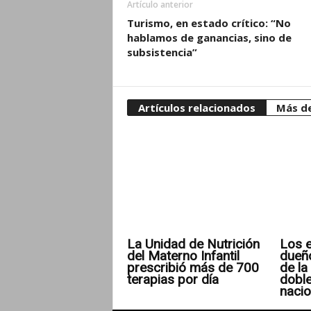
Artículo anterior
Turismo, en estado crítico: “No
hablamos de ganancias, sino de
subsistencia”
Artículos relacionados
Más de
La Unidad de Nutrición
Los e
del Materno Infantil
dueñ
prescribió más de 700
de la 
terapias por día
doble
nacio