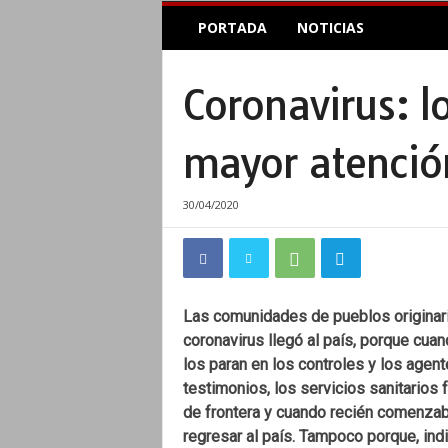
E
PORTADA
NOTICIAS
l
A
c
Coronavirus: l
o
p
l
mayor atenció
e
I
n
30/04/2020
f
o
r
m
a
Las comunidades de pueblos originari
t
coronavirus llegó al país, porque cua
i
los paran en los controles y los agent
v
testimonios, los servicios sanitarios 
o
de frontera y cuando recién comenzaba
regresar al país. Tampoco porque, ind