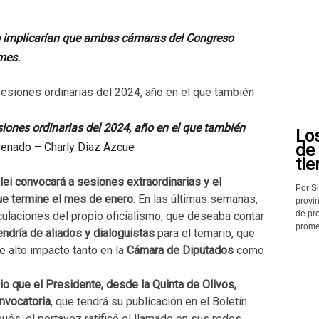
rio implicarían que ambas cámaras del Congreso
mes.
esiones ordinarias del 2024, año en el que también
Lo
de
enado – Charly Diaz Azcue
tie
lei convocará a sesiones extraordinarias y el
Por Si
e termine el mes de enero.
En las últimas semanas,
provin
de pr
ulaciones del propio oficialismo, que deseaba contar
promed
ndría de aliados y dialoguistas
para el temario, que
e alto impacto tanto en la
Cámara de Diputados
como
o que el Presidente, desde la Quinta de Olivos,
onvocatoria
, que tendrá su publicación en el Boletín
ués, el portavoz ratificó el llamado en sus redes