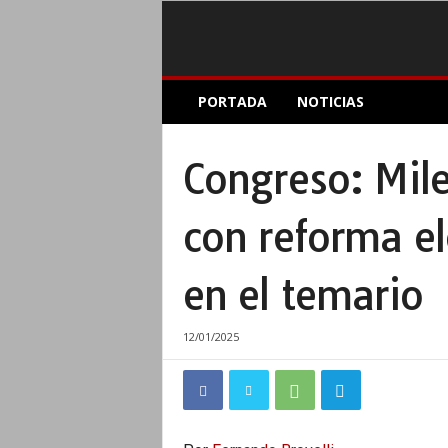
E
PORTADA
NOTICIAS
l
A
c
Congreso: Mile
o
p
l
con reforma el
e
I
n
en el temario
f
o
12/01/2025
r
m
a
t
i
v