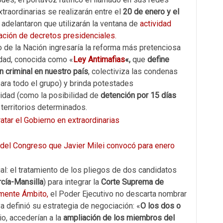
traordinarias se realizarán entre el
20 de enero y el
 adelantaron que utilizarán la ventana de
actividad
gación de decretos presidenciales.
o de la Nación ingresaría la reforma más pretenciosa
dad, conocida como «
Ley Antimafias
«,
que
define
 criminal en nuestro país
, colectiviza las condenas
para todo el grupo) y brinda potestades
ridad (como la posibilidad de
detención por 15 días
 territorios determinados.
atar el Gobierno en extraordinarias
 del Congreso que Javier Milei convocó para enero
l: el tratamiento de los pliegos de dos candidatos
rcía-Mansilla
) para integrar la
Corte Suprema de
amente Ámbito,
el Poder Ejecutivo no descarta nombrar
a definió su estrategia de negociación: «
O los dos o
io, accederían a la
ampliación de los miembros del