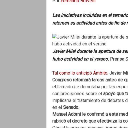
Por
Fernando Brovelli
o
Las iniciativas incluidas en el tema
retomen su actividad antes de fin de 
Javier Milei durante la apertura de s
hubo actividad en el verano.
Prensa S
Tal como lo anticipó Ámbito
,
Javier Mi
Congreso retomará tareas antes de qu
el llamado se demoraba por las espec
con precisiones sobre el
apoyo que te
implicaría el tratamiento de debates d
en el
Senado.
Manuel Adorni le confirmó a este medi
rubricó el decreto que efectiviza la c
Oficial la próxima semana. Horas desp