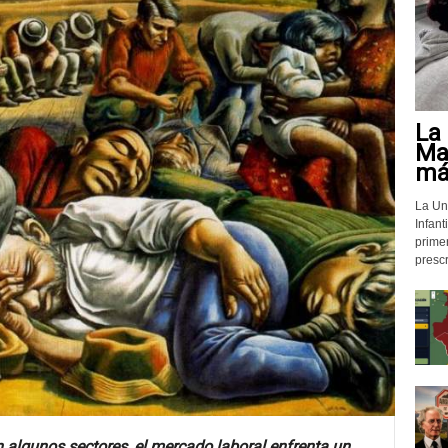
La 
Mat
más
La Un
Infant
prime
prescr
n algunos sectores, el mercado laboral enfrenta un