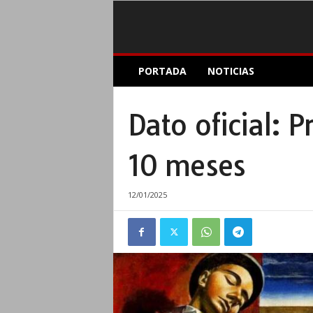
E
PORTADA
NOTICIAS
l
A
c
Dato oficial: 
o
p
l
10 meses
e
I
n
12/01/2025
f
o
r
m
a
t
i
v