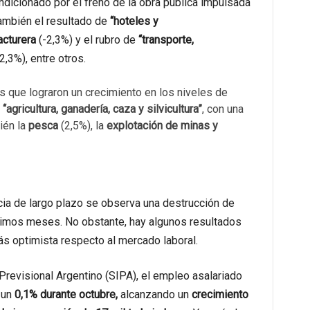
ndicionado por el freno de la obra pública impulsada
también el resultado de
“hoteles y
acturera
(-2,3%) y el rubro de
“transporte,
-2,3%), entre otros.
es que lograron un crecimiento en los niveles de
e
“agricultura, ganadería, caza y silvicultura”
, con una
ién la
pesca
(2,5%), la
explotación de minas y
cia de largo plazo se observa una destrucción de
ltimos meses. No obstante, hay algunos resultados
s optimista respecto al mercado laboral.
revisional Argentino (SIPA), el empleo asalariado
 un
0,1% durante octubre,
alcanzando un
crecimiento