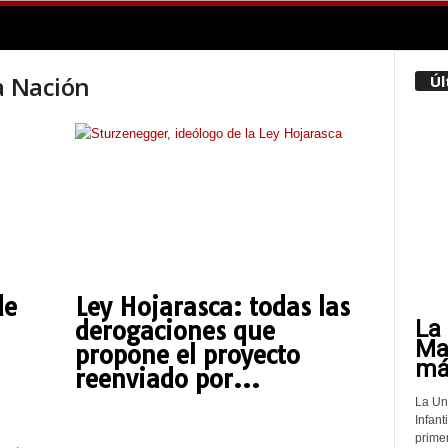
a Nación
Úl
de
Ley Hojarasca: todas las
La 
derogaciones que
Mat
propone el proyecto
más
reenviado por...
La Un
Infant
prime