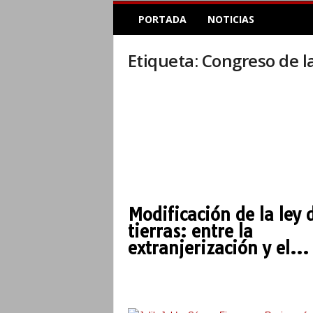
E
PORTADA
NOTICIAS
l
A
c
Etiqueta: Congreso de l
o
p
l
e
I
n
f
o
r
m
Modificación de la ley 
a
tierras: entre la
t
i
extranjerización y el...
v
o